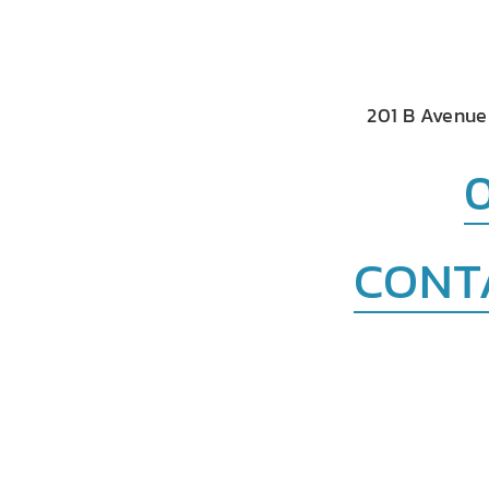
201 B Avenue
0
CONT