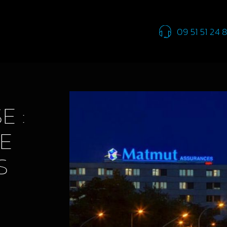
09 51 51 24 
E :
E
S