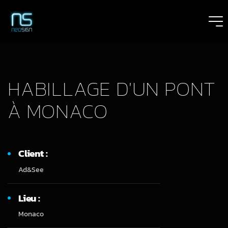
HABILLAGE D'UN PONT
À MONACO
Client :
Ad&See
Lieu :
Monaco