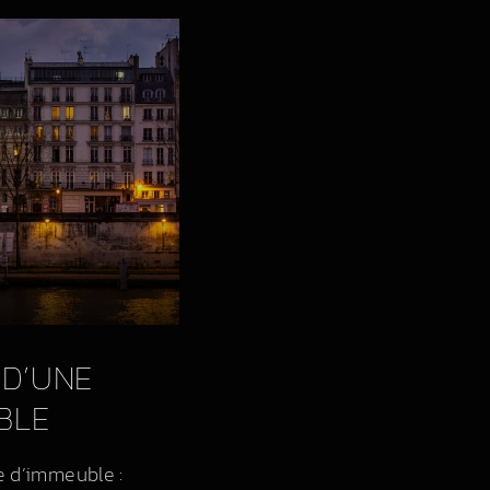
 D’UNE
BLE
e d’immeuble :